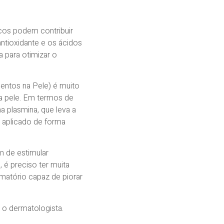
cos podem contribuir
tioxidante e os ácidos
 para otimizar o
ntos na Pele) é muito
da pele. Em termos de
na plasmina, que leva a
 aplicado de forma
m de estimular
 é preciso ter muita
matório capaz de piorar
 o dermatologista.